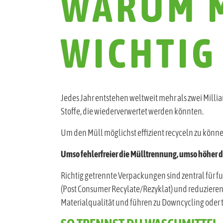
WARUM 
WICHTIG 
Jedes Jahr entstehen weltweit mehr als zwei Mill
Stoffe, die wiederverwertet werden könnten.
Um den Müll möglichst effizient recyceln zu könne
Umso fehlerfreier die Mülltrennung, umso höher 
Richtig getrennte Verpackungen sind zentral für 
(Post Consumer Recylate/Rezyklat) und reduzieren
Materialqualität und führen zu Downcycling oder t
SO TRENNST DU WASCHMITTEL