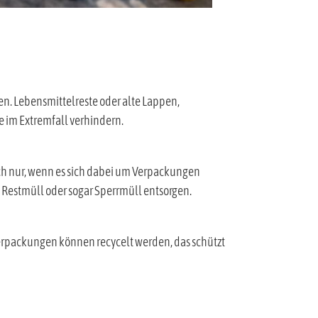
n. Lebensmittelreste oder alte Lappen,
e im Extremfall verhindern.
ch nur, wenn es sich dabei um Verpackungen
 Restmüll oder sogar Sperrmüll entsorgen.
 Verpackungen können recycelt werden, das schützt