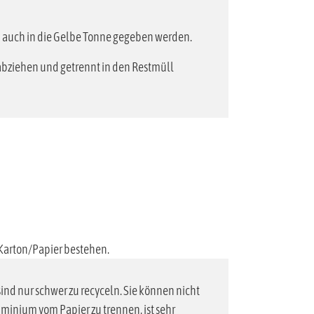
en auch in die Gelbe Tonne gegeben werden.
abziehen und getrennt in den Restmüll
 Karton/Papier bestehen.
 sind nur schwer zu recyceln. Sie können nicht
minium vom Papier zu trennen, ist sehr