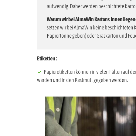
aufwendig. Daher werden beschichtete Karton
Warum wir bei AlmaWin Kartons innenliegen
setzen wir bei AlmaWin keine beschichteten K
Papiertonne geben) oder Graskarton und Folie
Etiketten :
Papieretiketten können in vielen Fällen auf de
werden und in den Restmüll gegeben werden.