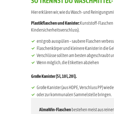
Hier erklären wir, wie du Wasch- und Reinigungsmit
Plastikflaschen und Kanister:
Kunststoff-Flaschen 
Kindersicherheitsverschluss).
erst grob ausspülen – saubere Flaschen verbess
Flaschenkörper und kleinere Kanister in die 
Verschlüsse sollten am besten abgeschraubt u
Wenn möglich, die Etiketten abziehen
Große Kanister (5 l, 10 l, 20 l).
Große Kanister (aus HDPE, Verschluss PP) wie
oder zur kommunalen Sammelstelle bringen.
AlmaWin-Flaschen
bestehen meist aus reinen
über die Gelbe Tonne und die Müllsortierung 