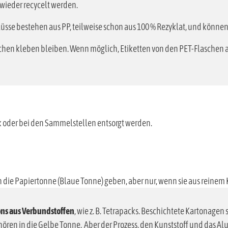
lüsse bestehen aus PP, teilweise schon aus 100 % Rezyklat, und könn
schen kleben bleiben. Wenn möglich, Etiketten von den PET-Flaschen 
 oder bei den Sammelstellen entsorgt werden.
n die Papiertonne (Blaue Tonne) geben, aber nur, wenn sie aus reinem
ons aus Verbundstoffen
, wie z. B. Tetrapacks. Beschichtete Kartonagen
ren in die Gelbe Tonne. Aber der Prozess, den Kunststoff und das Alu