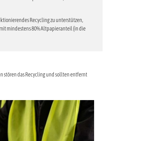
tionierendes Recycling zu unterstützen,
mit mindestens 80% Altpapieranteil (in die
n stören das Recycling und sollten entfernt