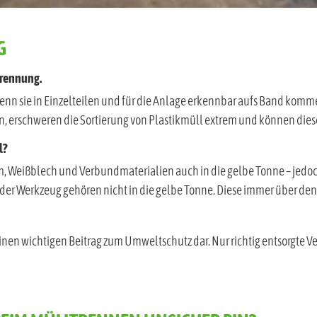
G
trennung.
nn sie in Einzelteilen und für die Anlage erkennbar aufs Band komme
n, erschweren die Sortierung von Plastikmüll extrem und können dies
l?
, Weißblech und Verbundmaterialien auch in die gelbe Tonne – jedo
oder Werkzeug gehören nicht in die gelbe Tonne. Diese immer über den
 einen wichtigen Beitrag zum Umweltschutz dar. Nur richtig entsorgte
BEIM MÜLLTRENNEN UNSICHER BIN?