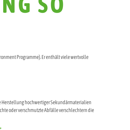
NG SO
ronment Programme). Er enthält viele wertvolle
ie Herstellung hochwertiger Sekundärmaterialien
chte oder verschmutzte Abfälle verschlechtern die
T