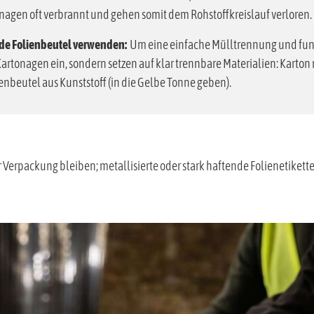
agen oft verbrannt und gehen somit dem Rohstoffkreislauf verloren.
de Folienbeutel verwenden:
Um eine einfache Mülltrennung und funk
artonagen ein, sondern setzen auf klar trennbare Materialien: Karton 
nbeutel aus Kunststoff (in die Gelbe Tonne geben).
r Verpackung bleiben; metallisierte oder stark haftende Folienetikette