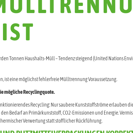
MÜLLTRENNU
IST
iarden Tonnen Haushalts-Müll – Tendenz steigend (United Nations Envi
n, ist eine möglichst fehlerfreie Mülltrennung Voraussetzung.
die mögliche Recyclingquote.
funktionierendes Recycling: Nur saubere Kunststoffströme erlauben d
 den Bedarf an Primärkunststoff, CO2-Emissionen und Energie. Vermis
hermischer Verwertung statt stofflicher Rückführung.
- UND PUTZMITTELVERPACKUNGEN KORREK