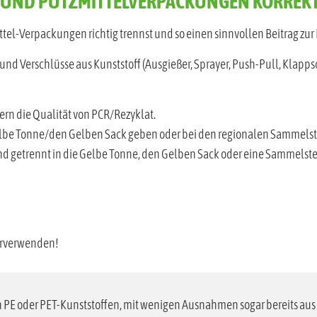
tel-Verpackungen richtig trennst und so einen sinnvollen Beitrag zur K
und Verschlüsse aus Kunststoff (Ausgießer, Sprayer, Push-Pull, Klapp
ern die Qualität von PCR/Rezyklat.
Gelbe Tonne/den Gelben Sack geben oder bei den regionalen Sammelst
nd getrennt in die Gelbe Tonne, den Gelben Sack oder eine Sammelst
derverwenden!
 PE oder PET-Kunststoffen, mit wenigen Ausnahmen sogar bereits aus
wieder recycelt werden.