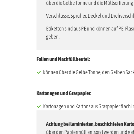
Verschlüsse, Sprüher, Deckel und Drehversch
Etiketten sind aus PE und können auf PE-Fla
geben.
Folien und Nachfüllbeutel:
können über die Gelbe Tonne, den Gelben Sack
Kartonagen und Graspapier:
Kartonagen und Kartons aus Graspapier flach i
Achtung bei laminierten, beschichteten Kart
über den Papiermüll entsorgt werden und gehö