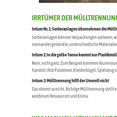
IRRTÜMER DER MÜLLTRENNUN
Irrtum Nr. 1: Sortieranlagen übernehmen die Müll
Sortieranlagen können Verpackungen sortieren, we
ineinander gesteckte, unterschiedliche Materialie
Irrtum 2: In die gelbe Tonne kommt nur Plastikmül
Nein, nicht ganz. Zum Beispiel kommen Aluminium
handelt. Alte Putzeimer, Kleiderbügel, Spielzeug 
Irrtum 3: Mülltrennung hilft der Umwelt nicht
Das stimmt so nicht. Richtige Mülltrennung stellt
wiederum Ressourcen und Klima.
WAS MACH ICH, WENN ICH MIR 