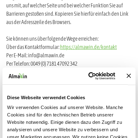
uns mit, auf welcher Seite und bei welcher Funktion Sie auf
Barrieren gestoßen sind. Kopieren Sie hierfür einfach den Link
aus der Adresszeile des Browsers.
Sie können uns über folgende Wege erreichen:
Über das Kontaktformular:
https://almawin.de/kontakt
Per E-Mail: info@almawin.de
Per Telefon: 0049 (0) 7181 47092 342
Über die Postanschrift: Stichwort Barrieren melden, AlmaWin
Reinigungskonzentrate GmbH, Talstraße 2, 73650 Winterbach
Diese Webseite verwendet Cookies
3.
Wir verwenden Cookies auf unserer Website. Manche
SCHLICHTUNGSVERFAHR
Cookies sind für den technischen Betrieb unserer
Website notwendig. Einige dienen dazu den Zugriff zu
analysieren und unsere Website zu verbessern und
Wenn Sie der Meinung sind, dass diese Webseite
unser Marketing anzupassen. Wir nutzen keine Cookies