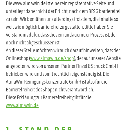
Die www.almawin.de ist eine rein repräsentative Seite und
unterliegt daher nicht der Pflicht, nach dem BFSG barrierefrei
zu sein. Wir bemühen uns allerdings trotzdem, die Inhalte so
weit wie möglich barrierefrei zu gestalten. Bitte haben Sie
Verständnis dafür, dass dies ein andauernder Prozess ist, der
noch nicht abgeschlossen ist.
An dieser Stelle möchten wir auch darauf hinweisen, dass der
Onlineshop (
www.almawin.de/shop
), der auf unserer Website
angeboten wird von unserem Partner Finzel & Schuck GmbH
betrieben wird und somit rechtlich eigenständig ist. Die
AlmaWin Reinigungskonzentrate GmbH ist also für die
Barrierefreiheit des Shops nicht verantwortlich.
Diese Erklärung zur Barrierefreiheit gilt für die
www.almawin.de
.
1. STAND DER