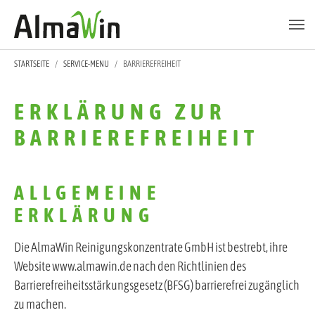
Zum Hauptinhalt springen
Skip to page footer
SIE SIND HIER:
STARTSEITE
SERVICE-MENU
BARRIEREFREIHEIT
ERKLÄRUNG ZUR
BARRIEREFREIHEIT
ALLGEMEINE
ERKLÄRUNG
Die AlmaWin Reinigungskonzentrate GmbH ist bestrebt, ihre
Website www.almawin.de nach den Richtlinien des
Barrierefreiheitsstärkungsgesetz (BFSG) barrierefrei zugänglich
zu machen.