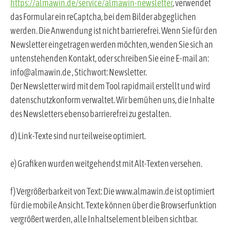
https://almawin.de/service/almawin-newsletter
, verwendet
das Formular ein reCaptcha, bei dem Bilder abgeglichen
werden. Die Anwendung ist nicht barrierefrei. Wenn Sie für den
Newsletter eingetragen werden möchten, wenden Sie sich an
untenstehenden Kontakt, oder schreiben Sie eine E-mail an:
info@almawin.de , Stichwort: Newsletter.
Der Newsletter wird mit dem Tool rapidmail erstellt und wird
datenschutzkonform verwaltet. Wir bemühen uns, die Inhalte
des Newsletters ebenso barrierefrei zu gestalten.
d) Link-Texte sind nur teilweise optimiert.
e) Grafiken wurden weitgehendst mit Alt-Texten versehen.
f) Vergrößerbarkeit von Text: Die www.almawin.de ist optimiert
für die mobile Ansicht. Texte können über die Browserfunktion
vergrößert werden, alle Inhaltselement bleiben sichtbar.