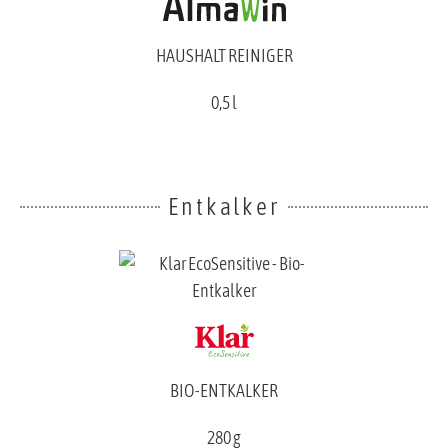
HAUSHALT REINIGER
0,5 l
Entkalker
BIO-ENTKALKER
280 g