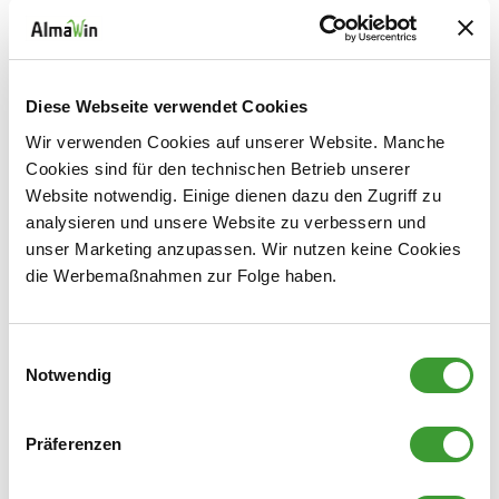
es entstehen dann Schlieren.
BAD UND WC REINIGEN
So gehen Profis vor:
Diese Webseite verwendet Cookies
Wir verwenden Cookies auf unserer Website. Manche
Lüften:
denn die Feuchtigkeit sollte schnell aus dem Bad oder
Cookies sind für den technischen Betrieb unserer
WC entweichen.
Website notwendig. Einige dienen dazu den Zugriff zu
analysieren und unsere Website zu verbessern und
Boden
absaugen und Fußmatten draußen ausschütteln oder
unser Marketing anzupassen. Wir nutzen keine Cookies
absaugen. Wischwasser mit einem Spritzer Haushaltreiniger
die Werbemaßnahmen zur Folge haben.
vorbereiten und zuerst damit die Möbelflächen, Tür samt
Türklinke reinigen und trockenreiben. Mit dem gleichen
Wasser ganz zum Schluss dann den Boden wischen.
Einwilligungsauswahl
Notwendig
Waschbecken, Dusche und Badewanne:
Präferenzen
Erst grob mit einem Schamm oder Tuch die Flächen feucht
abwischen. So werden schon mal Zahnpastareste oder Haare