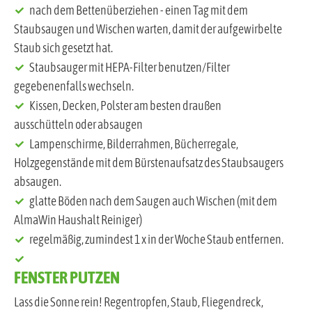
nach dem Bettenüberziehen - einen Tag mit dem
Staubsaugen und Wischen warten, damit der aufgewirbelte
Staub sich gesetzt hat.
Staubsauger mit HEPA-Filter benutzen/Filter
gegebenenfalls wechseln.
Kissen, Decken, Polster am besten draußen
ausschütteln oder absaugen
Lampenschirme, Bilderrahmen, Bücherregale,
Holzgegenstände mit dem Bürstenaufsatz des Staubsaugers
absaugen.
glatte Böden nach dem Saugen auch Wischen (mit dem
AlmaWin Haushalt Reiniger)
regelmäßig, zumindest 1 x in der Woche Staub entfernen.
FENSTER PUTZEN
Lass die Sonne rein! Regentropfen, Staub, Fliegendreck,