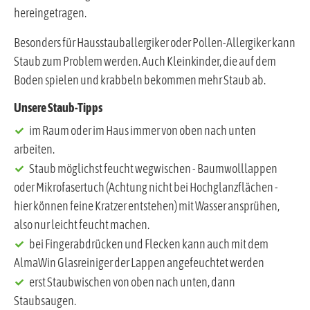
hereingetragen.
Besonders für Hausstauballergiker oder Pollen-Allergiker kann
Staub zum Problem werden. Auch Kleinkinder, die auf dem
Boden spielen und krabbeln bekommen mehr Staub ab.
Unsere Staub-Tipps
im Raum oder im Haus immer von oben nach unten
arbeiten.
Staub möglichst feucht wegwischen - Baumwolllappen
oder Mikrofasertuch (Achtung nicht bei Hochglanzflächen -
hier können feine Kratzer entstehen) mit Wasser ansprühen,
also nur leicht feucht machen.
bei Fingerabdrücken und Flecken kann auch mit dem
AlmaWin Glasreiniger der Lappen angefeuchtet werden
erst Staubwischen von oben nach unten, dann
Staubsaugen.