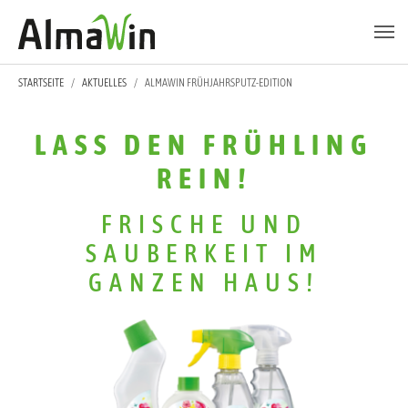
Zum Hauptinhalt springen
Skip to page footer
SIE SIND HIER:
STARTSEITE
AKTUELLES
ALMAWIN FRÜHJAHRSPUTZ-EDITION
LASS DEN FRÜHLING
REIN!
FRISCHE UND
SAUBERKEIT IM
GANZEN HAUS!