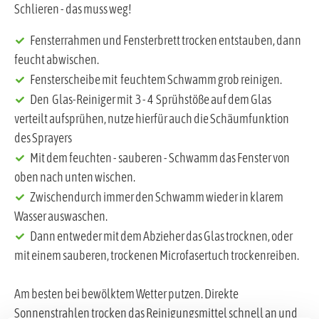
Schlieren - das muss weg!
Fensterrahmen und Fensterbrett trocken entstauben, dann
feucht abwischen.
Fensterscheibe mit feuchtem Schwamm grob reinigen.
Den Glas-Reiniger mit 3 - 4 Sprühstöße auf dem Glas
verteilt aufsprühen, nutze hierfür auch die Schäumfunktion
des Sprayers
Mit dem feuchten - sauberen - Schwamm das Fenster von
oben nach unten wischen.
Zwischendurch immer den Schwamm wieder in klarem
Wasser auswaschen.
Dann entweder mit dem Abzieher das Glas trocknen, oder
mit einem sauberen, trockenen Microfasertuch trockenreiben.
Am besten bei bewölktem Wetter putzen. Direkte
Sonnenstrahlen trocken das Reinigungsmittel schnell an und