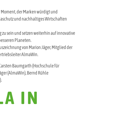
er Moment, der Marken würdigt und
limaschutz und nachhaltiges Wirtschaften
ng zu sein und setzen weiterhin auf innovative
besseren Planeten.
eichnung von Marion Jäger, Mitglied der
rtriebsleiter AlmaWin.
r. Carsten Baumgarth (Hochschule für
Jäger (AlmaWin), Bernd Rühle
).
LA IN