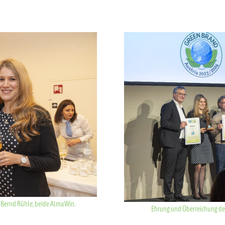
Show larger version for:
d Bernd Rühle, beide AlmaWin.
Ehrung und Überreichung de