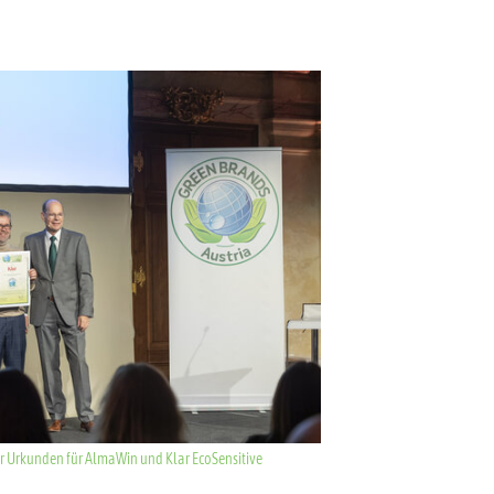
r Urkunden für AlmaWin und Klar EcoSensitive