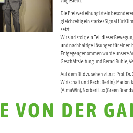
Die Preisverleihung ist ein besonder
gleichzeitig ein starkes Signal für K
setzt.
Wir sind stolz, ein Teil dieser Bewegu
und nachhaltige Lösungen für einen 
Entgegengenommen wurde unsere Ausz
Geschäftsleitung und Bernd Rühle, Ve
Auf dem Bild zu sehen v.l.n.r.: Prof. D
Wirtschaft und Recht Berlin), Marion 
(AlmaWin), Norbert Lux (Green Brands
E VON DER GA