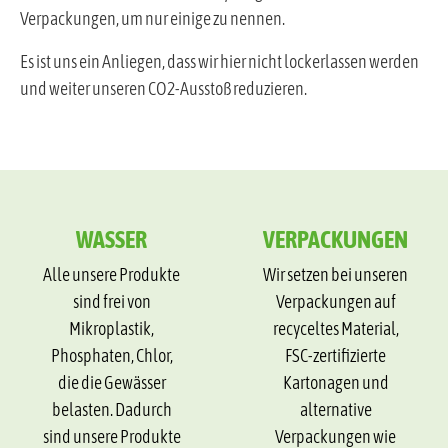
Verpackungen, um nur einige zu nennen.
Es ist uns ein Anliegen, dass wir hier nicht lockerlassen werden
und weiter unseren CO2-Ausstoß reduzieren.
WASSER
VERPACKUNGEN
Alle unsere Produkte
Wir setzen bei unseren
sind frei von
Verpackungen auf
Mikroplastik,
recyceltes Material,
Phosphaten, Chlor,
FSC-zertifizierte
die die Gewässer
Kartonagen und
belasten. Dadurch
alternative
sind unsere Produkte
Verpackungen wie