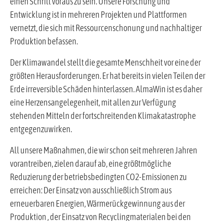
einen Schritt voraus zu sein. Unsere Forschung und
Entwicklung ist in mehreren Projekten und Plattformen
vernetzt, die sich mit Ressourcenschonung und nachhaltiger
Produktion befassen.
Der Klimawandel stellt die gesamte Menschheit vor eine der
größten Herausforderungen. Er hat bereits in vielen Teilen der
Erde irreversible Schäden hinterlassen. AlmaWin ist es daher
eine Herzensangelegenheit, mit allen zur Verfügung
stehenden Mitteln der fortschreitenden Klimakatastrophe
entgegenzuwirken.
All unsere Maßnahmen, die wir schon seit mehreren Jahren
vorantreiben, zielen darauf ab, eine größtmögliche
Reduzierung der betriebsbedingten CO2-Emissionen zu
erreichen: Der Einsatz von ausschließlich Strom aus
erneuerbaren Energien, Wärmerückgewinnung aus der
Produktion , der Einsatz von Recyclingmaterialen bei den