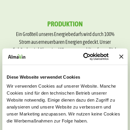
PRODUKTION
Ein Großteil unseres Energiebedarfs wird durch 100%
Strom aus erneuerbaren Energien gedeckt. Unser
Gebäude wird über eine Wärmepumpe klimafreundlich
geheizt und gekühlt. Innovative Technik zur
Wärmerückgewinnung aus der Produktion,
durchgängige LED-Beleuchtung, eine
Diese Webseite verwendet Cookies
Photovoltaikanlage und Dachbegrünung helfen mit,
Wir verwenden Cookies auf unserer Website. Manche
Energie einzusparen und CO2-Emissionen zu verringern.
Cookies sind für den technischen Betrieb unserer
Website notwendig. Einige dienen dazu den Zugriff zu
analysieren und unsere Website zu verbessern und
UMWELTZERTIFIZIERUNGEN
unser Marketing anzupassen. Wir nutzen keine Cookies
die Werbemaßnahmen zur Folge haben.
Als DIN ISO 14001 und EMAS III zertifiziertes