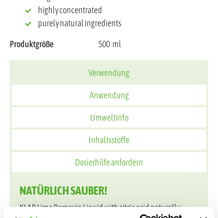
highly concentrated
purely natural ingredients
Produktgröße
500
ml
Verwendung
Anwendung
Umweltinfo
Inhaltsstoffe
Dosierhilfe anfordern
NATÜRLICH SAUBER!
KLAR Lime Removin Liquid with citric acid naturally