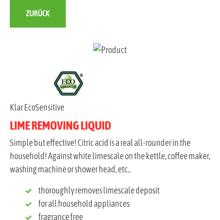
ZURÜCK
Klar EcoSensitive
LIME REMOVING LIQUID
Simple but effective! Citric acid is a real all-rounder in the
household! Against white limescale on the kettle, coffee maker,
washing machine or shower head, etc..
thoroughly removes limescale deposit
for all household appliances
fragrance free