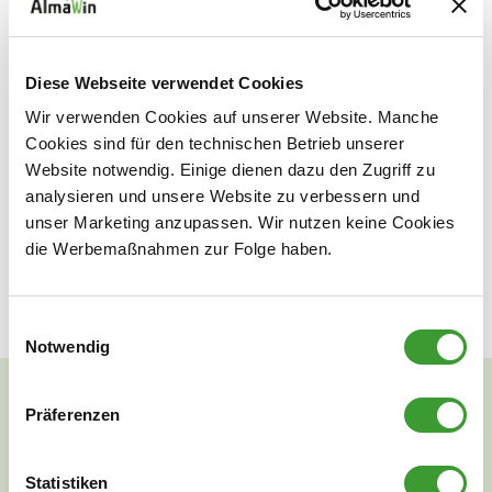
removes even stubborn limescale deposits on household
devices and surfaces without any problems. This purely
natural, highly effective product is ecologically and
Diese Webseite verwendet Cookies
biologically completely degradable. Citric acid is
Wir verwenden Cookies auf unserer Website. Manche
odorless, so no acrid vapors are produced during use and
Cookies sind für den technischen Betrieb unserer
the respiratory tract is protected.
Website notwendig. Einige dienen dazu den Zugriff zu
analysieren und unsere Website zu verbessern und
Suitable for kettles, coffee makers, cooking pots, washing
unser Marketing anzupassen. Wir nutzen keine Cookies
machine and dishwasher, etc., as well as for dissolving
die Werbemaßnahmen zur Folge haben.
lime, lime soap and urine scale in basins and tubs.
Einwilligungsauswahl
Notwendig
Präferenzen
PERSÖNLICHE BERATUNG
Statistiken