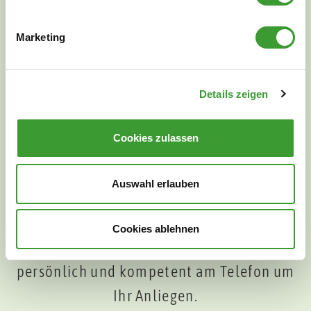
Marketing
Details zeigen
Cookies zulassen
Auswahl erlauben
Unsere Mitarbeiterinnen und Mitarbeiter
Cookies ablehnen
kümmern sich
persönlich und kompetent am Telefon um
Ihr Anliegen.