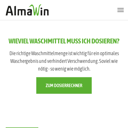
Zum Hauptinhalt springen
Skip to page footer
WIEVIEL WASCHMITTEL MUSS ICH DOSIEREN?
Die richtige Waschmittelmenge ist wichtig für ein optimales
Waschergebnis und verhindert Verschwendung. Soviel wie
nötig - so wenig wie möglich.
ZUM DOSIERRECHNER