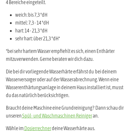
4 Bereiche eingeteilt.
weich: bis 7,3 °dH
mittel: 7,3 - 14 °dH
hart: 14 - 21,3 °dH
sehr hart: über 21,3 °dH*
*bei sehr hartem Wasser empfiehlt es sich, einen Enthärter
mitzuverwenden. Gerne beraten wir dich dazu.
Die bei dir vorliegende Wasserhärte erfährst du bei deinem
Wasserversorger oder auf der Wasserabrechnung. Wenn eine
Wasserenthärtungsanlage in deinem Haus installiert ist, musst
du das natürlich berücksichtigen.
Braucht deine Maschine eine Grundreinigung? Dann schau dir
unseren
Spül- und Waschmaschinen Reiniger
an.
Wähle im
Dosierrechner
deine Wasserhärte aus.