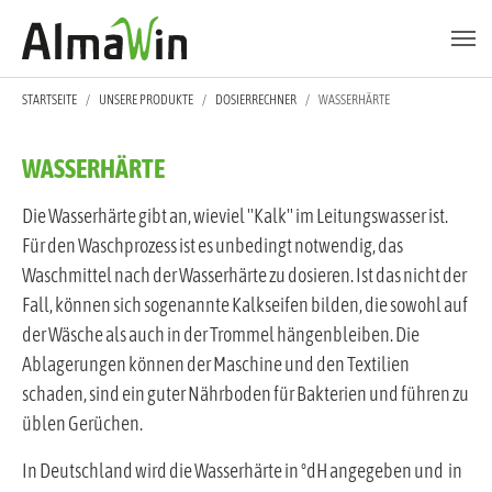
Zum Hauptinhalt springen
Skip to page footer
SIE SIND HIER:
STARTSEITE
UNSERE PRODUKTE
DOSIERRECHNER
WASSERHÄRTE
WASSERHÄRTE
Die Wasserhärte gibt an, wieviel "Kalk" im Leitungswasser ist.
Für den Waschprozess ist es unbedingt notwendig, das
Waschmittel nach der Wasserhärte zu dosieren. Ist das nicht der
Fall, können sich sogenannte Kalkseifen bilden, die sowohl auf
der Wäsche als auch in der Trommel hängenbleiben. Die
Ablagerungen können der Maschine und den Textilien
schaden, sind ein guter Nährboden für Bakterien und führen zu
üblen Gerüchen.
In Deutschland wird die Wasserhärte in °dH angegeben und in