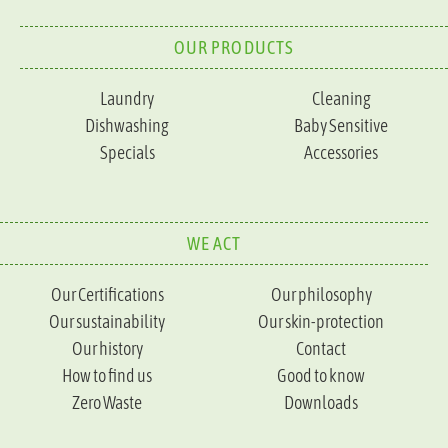
OUR PRODUCTS
Laundry
Cleaning
Dishwashing
Baby Sensitive
Specials
Accessories
WE ACT
Our Certifications
Our philosophy
Our sustainability
Our skin-protection
Our history
Contact
How to find us
Good to know
Zero Waste
Downloads