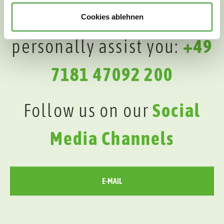
We will be happy to
Cookies ablehnen
personally assist you:
+49
7181 47092 200
Follow us on our
Social
Media Channels
E-MAIL