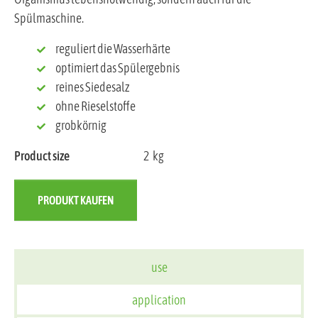
Spülmaschine.
reguliert die Wasserhärte
optimiert das Spülergebnis
reines Siedesalz
ohne Rieselstoffe
grobkörnig
Product size
2
kg
PRODUKT KAUFEN
use
application