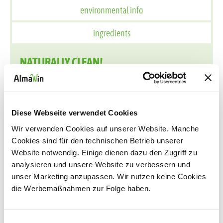
environmental info
ingredients
NATURALLY CLEAN!
Das weiße Gold unterstützt die effektive Funktion der
Wasserenthärtungsanlage. So werden
Kalkablagerungen in den Schläuchen, Leitungen und im
Diese Webseite verwendet Cookies
Innenraum der Maschine verhindert und das Wasser für
Wir verwenden Cookies auf unserer Website. Manche
den Spülvorgang enthärtet. Unerlässlich also für optimal
Cookies sind für den technischen Betrieb unserer
glänzendes Geschirr, Besteck und Gläser.
Website notwendig. Einige dienen dazu den Zugriff zu
analysieren und unsere Website zu verbessern und
Das KLAR Spülmaschinen-Salz ist vegan und durch
unser Marketing anzupassen. Wir nutzen keine Cookies
Ecogarantie ökozertifiziert. Das Produkt ist
die Werbemaßnahmen zur Folge haben.
dermatologisch erfolgreich getestet.
Einwilligungsauswahl