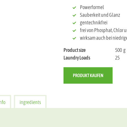
Powerformel
Sauberkeit und Glanz
gentechnikfrei
frei von Phosphat, Chlor 
wirksam auch bei niedri
Product size
500
g
Laundry Loads
25
PRODUKT KAUFEN
nfo
ingredients