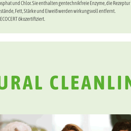
hat und Chlor. Sie enthalten gentechnikfreie Enzyme, die Rezeptur m
tände, Fett, Stärke und Eiweiß werden wirkungsvoll entfernt.
COCERT ökozertifiziert.
URAL CLEANLI