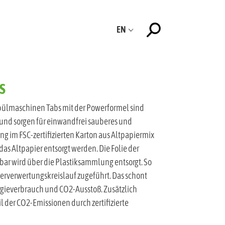
EN
S
lmaschinen Tabs mit der Powerformel sind
und sorgen für einwandfrei sauberes und
ng im FSC-zertifizierten Karton aus Altpapiermix
das Altpapier entsorgt werden. Die Folie der
lbar wird über die Plastiksammlung entsorgt. So
erverwertungskreislauf zugeführt. Das schont
rgieverbrauch und CO2-Ausstoß. Zusätzlich
 der CO2-Emissionen durch zertifizierte