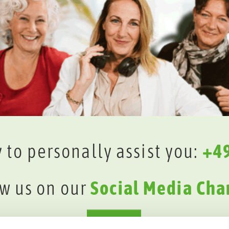
 to personally assist you:
+49
w us on our
Social Media Cha
E-MAIL