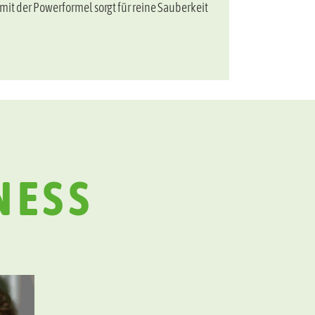
it der Powerformel sorgt für reine Sauberkeit
NESS