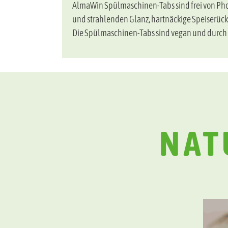
AlmaWin Spülmaschinen-Tabs sind frei von Phosp
und strahlenden Glanz, hartnäckige Speiserücks
Die Spülmaschinen-Tabs sind vegan und durch E
NAT