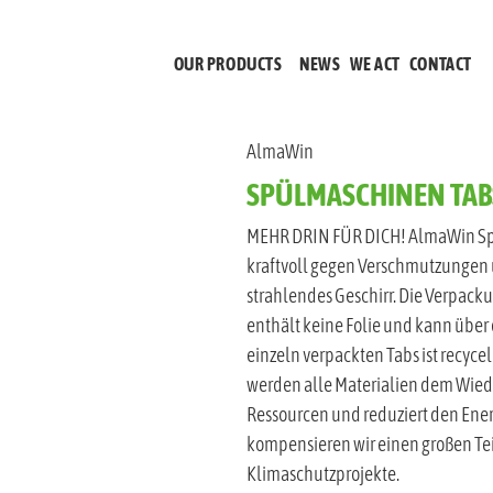
(CURRENT)
OUR PRODUCTS
NEWS
WE ACT
CONTACT
AlmaWin
SPÜLMASCHINEN TAB
MEHR DRIN FÜR DICH! AlmaWin Spü
kraftvoll gegen Verschmutzungen 
strahlendes Geschirr. Die Verpacku
enthält keine Folie und kann über 
einzeln verpackten Tabs ist recyce
werden alle Materialien dem Wied
Ressourcen und reduziert den Ene
kompensieren wir einen großen Teil
Klimaschutzprojekte.