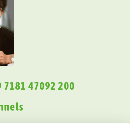
 7181 47092 200
nnels