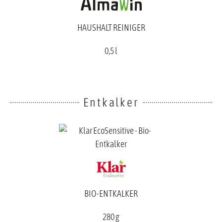
HAUSHALT REINIGER
0,5 l
Entkalker
BIO-ENTKALKER
280 g