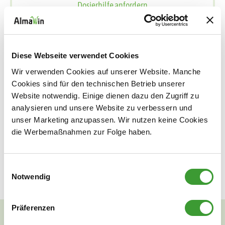
Dosierhilfe anfordern
NATÜRLICH SAUBER!
Der KLAR Bio-Entkalker entfernt auf natürliche Weise
Diese Webseite verwendet Cookies
problemlos selbst hartnäckige Kalkablagerungen an
Wir verwenden Cookies auf unserer Website. Manche
Haushaltsgeräten und Oberflächen. Rein natürliche,
Cookies sind für den technischen Betrieb unserer
hochwirksame Zitronensäure ist ökologisch und
Website notwendig. Einige dienen dazu den Zugriff zu
biologisch vollständig abbaubar. Bei der Anwendung
analysieren und unsere Website zu verbessern und
entstehen keine beißenden Gerüche und die Atemwege
unser Marketing anzupassen. Wir nutzen keine Cookies
die Werbemaßnahmen zur Folge haben.
werden geschont. Für Haushaltsgeräte,
Heißwassergeräte, Wasch- und Spülmachinen,
Armaturen geeignet.
Einwilligungsauswahl
Notwendig
Präferenzen