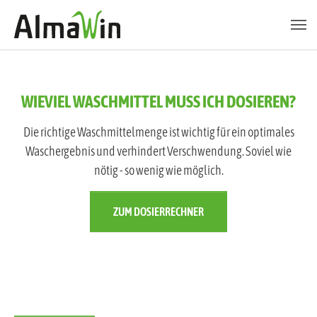
Zum Hauptinhalt springen
Skip to page footer
WIEVIEL WASCHMITTEL MUSS ICH DOSIEREN?
Die richtige Waschmittelmenge ist wichtig für ein optimales
Waschergebnis und verhindert Verschwendung. Soviel wie
nötig - so wenig wie möglich.
ZUM DOSIERRECHNER