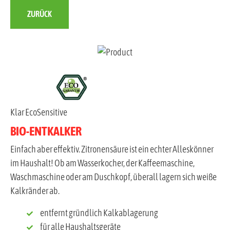
ZURÜCK
Klar EcoSensitive
BIO-ENTKALKER
Einfach aber effektiv. Zitronensäure ist ein echter Alleskönner
im Haushalt! Ob am Wasserkocher, der Kaffeemaschine,
Waschmaschine oder am Duschkopf, überall lagern sich weiße
Kalkränder ab.
entfernt gründlich Kalkablagerung
für alle Haushaltsgeräte