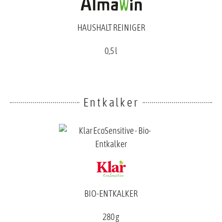
HAUSHALT REINIGER
0,5 l
Entkalker
BIO-ENTKALKER
280 g