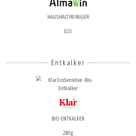
HAUSHALT REINIGER
0,5 l
Entkalker
BIO-ENTKALKER
280 g