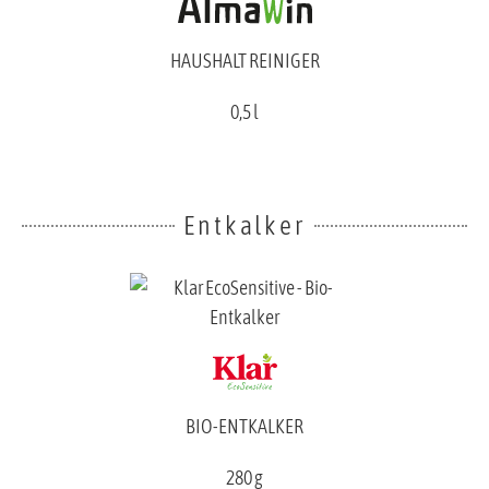
HAUSHALT REINIGER
0,5 l
Entkalker
BIO-ENTKALKER
280 g