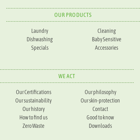
OUR PRODUCTS
Laundry
Cleaning
Dishwashing
Baby Sensitive
Specials
Accessories
WE ACT
Our Certifications
Our philosophy
Our sustainability
Our skin-protection
Our history
Contact
How to find us
Good to know
Zero Waste
Downloads