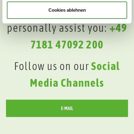
We will be happy to
Cookies ablehnen
personally assist you:
+49
7181 47092 200
Follow us on our
Social
Media Channels
E-MAIL