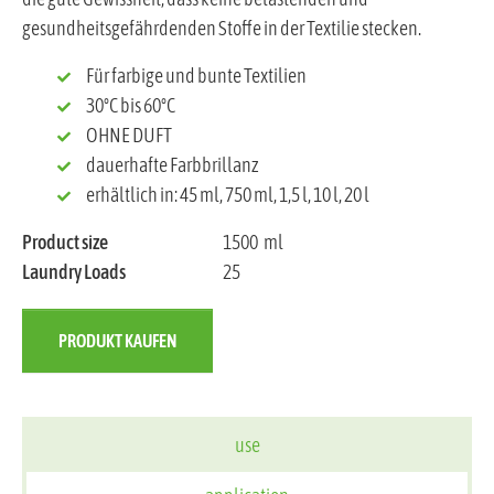
gesundheitsgefährdenden Stoffe in der Textilie stecken.
Für farbige und bunte Textilien
30°C bis 60°C
OHNE DUFT
dauerhafte Farbbrillanz
erhältlich in: 45 ml, 750 ml, 1,5 l, 10 l, 20 l
Product size
1500
ml
Laundry Loads
25
PRODUKT KAUFEN
use