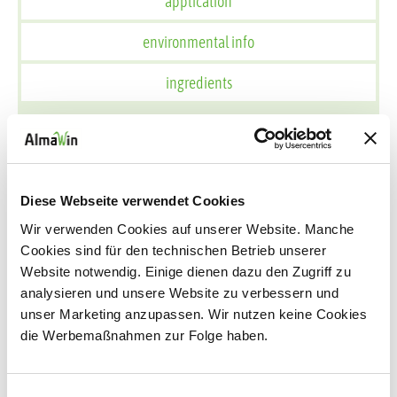
application
environmental info
ingredients
NATURALLY CLEAN!
Das KLAR Flüssigwaschmittel Color wäscht farbige
Textilien stahlend rein. Es pflegt die Textilfasern und
Diese Webseite verwendet Cookies
schützt zusätzlich vor deren Verblassen - für eine
Wir verwenden Cookies auf unserer Website. Manche
dauerhafte Farbbrillanz.
Cookies sind für den technischen Betrieb unserer
Website notwendig. Einige dienen dazu den Zugriff zu
Das Flüssigwaschmittel wird vom DAAB empfohlen und
analysieren und unsere Website zu verbessern und
ist mit Ecogarantie zertifiziert, dermatologisch und vegan
unser Marketing anzupassen. Wir nutzen keine Cookies
getestet. Die Rezeptur enthält keine Enzyme und weist
die Werbemaßnahmen zur Folge haben.
eine sehr gute Hautverträglichkeit auf.
Einwilligungsauswahl