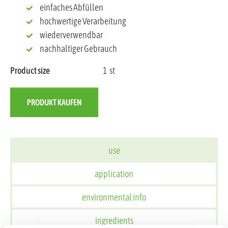
einfaches Abfüllen
hochwertige Verarbeitung
wiederverwendbar
nachhaltiger Gebrauch
Product size
1
st
PRODUKT KAUFEN
use
application
environmental info
ingredients